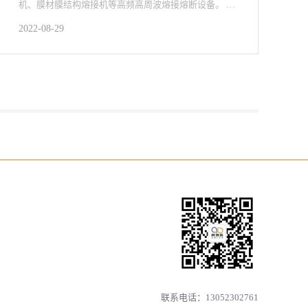
机、膜材膜结构熔接机等高频高周波熔接熔断设备。 公
司拥有完整的研发、设计、生产、销售和售后维护团
2022-08-29
队，长期为广大客户带来使用稳定、效率高的包装封口
设备。
联系电话：13052302761