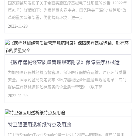
国家药监局发布了关于全面实施医疗器械电子注册证的公告（2022年
第91号）详情如下：为贯彻落实党中央、国务院关于深化“放管服”改
革的重要决策部署，优化营商环境，进一步
2022-11-29
《医疗器械经营质量管理规范附录》保障医疗器械运
输、贮存环节的质量安全
为加强医疗器械经营监督管理，保证医疗器械在运输、贮存环节质量
安全，国家药监局制定发布《医疗器械经营质量管理规范附录：专门
提供医疗器械运输贮存服务的企业质量管理》（以下简
2022-11-29
特卫强医用透析纸特点及用途
特卫强&trade;(Tyvek&trade;)是一系列片材产品的商标，该产品是由