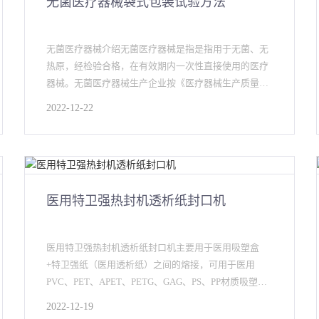
无菌医疗器械袋式包装试验方法
无菌医疗器械介绍无菌医疗器械是指是指用于无菌、无
热原，经检验合格，在有效期内一次性直接使用的医疗
器械。无菌医疗器械生产企业按《医疗器械生产质量管
理规范》要求建立不同
2022-12-22
医用特卫强热封机透析纸封口机
医用特卫强热封机透析纸封口机主要用于医用吸塑盒
+特卫强纸（医用透析纸）之间的熔接，可用于医用
PVC、PET、APET、PETG、GAG、PS、PP材质吸塑壳
封口。此款ABL-4200热合机可用于36
2022-12-19